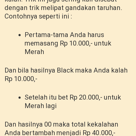
dengan trik melipat gandakan taruhan.
Contohnya seperti ini :
Pertama-tama Anda harus
memasang Rp 10.000,- untuk
Merah
Dan bila hasilnya Black maka Anda kalah
Rp 10.000,-
Setelah itu bet Rp 20.000,- untuk
Merah lagi
Dan hasilnya 00 maka total kekalahan
Anda bertambah menjadi Rp 40.000,-