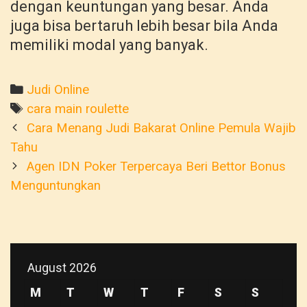
dengan keuntungan yang besar. Anda
juga bisa bertaruh lebih besar bila Anda
memiliki modal yang banyak.
Categories
Judi Online
Tags
cara main roulette
Post
Cara Menang Judi Bakarat Online Pemula Wajib
navigation
Tahu
Agen IDN Poker Terpercaya Beri Bettor Bonus
Menguntungkan
August 2026
M
T
W
T
F
S
S