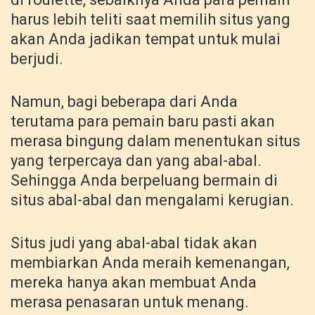
harus lebih teliti saat memilih situs yang
akan Anda jadikan tempat untuk mulai
berjudi.
Namun, bagi beberapa dari Anda
terutama para pemain baru pasti akan
merasa bingung dalam menentukan situs
yang terpercaya dan yang abal-abal.
Sehingga Anda berpeluang bermain di
situs abal-abal dan mengalami kerugian.
Situs judi yang abal-abal tidak akan
membiarkan Anda meraih kemenangan,
mereka hanya akan membuat Anda
merasa penasaran untuk menang.