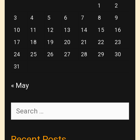
1
2
3
4
5
6
7
8
9
10
11
12
13
14
15
16
17
18
19
20
21
22
23
24
25
26
27
28
29
30
31
« May
Search
for:
Recent Posts