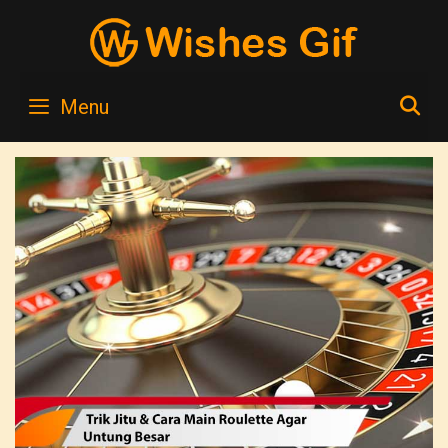
Skip
to
content
S
Menu