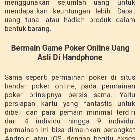
menggunakan sejumlah uang untuk
mendapatkan keuntungan lebih. Dapat
uang tunai atau hadiah produk dalam
bentuk barang.
Bermain Game Poker Online Uang
Asli Di Handphone
Sama seperti permainan poker di situs
bandar poker online, pada permainan
poker prinsipnya persis sama. Yaitu
persiapan kartu yang fantastis untuk
dibeli dan para pemain minimal terdiri
dari 4 individu hingga 9 individu.
permainan ini bisa dimainkan perangkat
Android atau iOS, dengan begitu akses