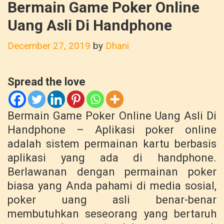
Bermain Game Poker Online
Uang Asli Di Handphone
December 27, 2019
by
Dhani
Spread the love
Bermain Game Poker Online Uang Asli Di
Handphone – Aplikasi poker online
adalah sistem permainan kartu berbasis
aplikasi yang ada di handphone.
Berlawanan dengan permainan poker
biasa yang Anda pahami di media sosial,
poker uang asli benar-benar
membutuhkan seseorang yang bertaruh