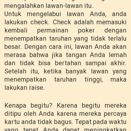
mengalahkan lawan-lawan itu.
Untuk mengelabui lawan Anda, anda
lakukan check. Check adalah memasuki
kembali permainan poker dengan
menempatkan taruhan yang tidak terlalu
besar. Dengan cara ini, lawan Anda akan
merasa bahwa jika tangan Anda lemah
dan tidak bisa bertahan sampai akhir.
Setelah itu, ketika banyak lawan yang
menempatkan taruhan tinggi, maka
lakukan raise.
Kenapa begitu? Karena begitu mereka
ditipu oleh Anda karena mereka percaya
kartu anda tidak bagus. Tepat pada waktu
yang tepat Anda dapat meningkatkan