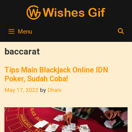
Skip
to
content
S
Menu
baccarat
Tips Main Blackjack Online IDN
Poker, Sudah Coba!
May 17, 2022
by
Dhani