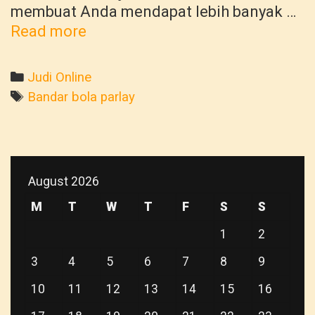
membuat Anda mendapat lebih banyak …
Cari
Read more
Bandar
Bola
Categories
Judi Online
Parlay
Tags
Bandar bola parlay
Resmi
&
Terbaik?
IBCBET
August 2026
Jawabannya!
M
T
W
T
F
S
S
1
2
3
4
5
6
7
8
9
10
11
12
13
14
15
16