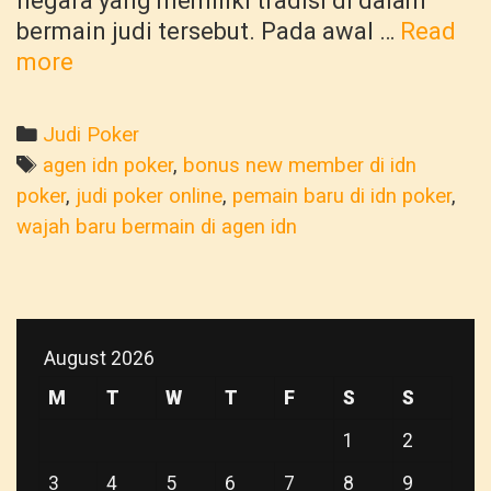
negara yang memiliki tradisi di dalam
bermain judi tersebut. Pada awal …
Read
Judi
more
Poker
Online
Categories
Judi Poker
Di
Tags
agen idn poker
,
bonus new member di idn
IDN
poker
,
judi poker online
,
pemain baru di idn poker
,
Poker
wajah baru bermain di agen idn
Sebagai
Pemain
Baru
August 2026
M
T
W
T
F
S
S
1
2
3
4
5
6
7
8
9