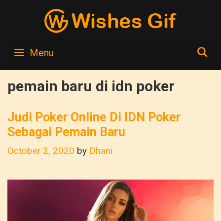
Skip
to
content
S
Menu
pemain baru di idn poker
Judi Poker Online Di IDN Poker
Sebagai Pemain Baru
October 2, 2020
by
Dhani